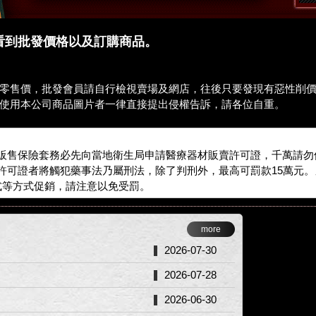
能看到批發價格以及訂購商品。
零售價，批發會員請自行檢視賣場及網店，往後只要發現有惡性削
使用本公司商品圖片者一律直接提出侵權告訴，請各位自重。
販售保險套務必先向當地衛生局申請醫療器材販賣許可證，千萬請勿
許可證者將觸犯藥事法乃屬刑法，除了判刑外，最高可罰款15萬元
式等方式促銷，請注意以免受罰。
more
2026-07-30
2026-07-28
2026-06-30