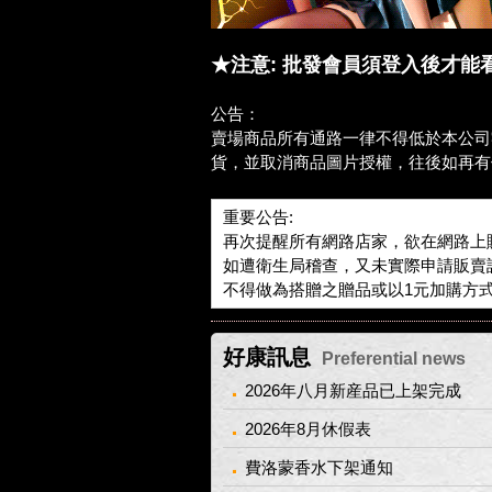
★注意: 批發會員須登入後才
公告：
賣場商品所有通路一律不得低於本公司
貨，並取消商品圖片授權，往後如再有
重要公告:
再次提醒所有網路店家，欲在網路上
如遭衛生局稽查，又未實際申請販賣
不得做為搭贈之贈品或以1元加購方
好康訊息
Preferential news
2026年八月新産品已上架完成
2026年8月休假表
費洛蒙香水下架通知