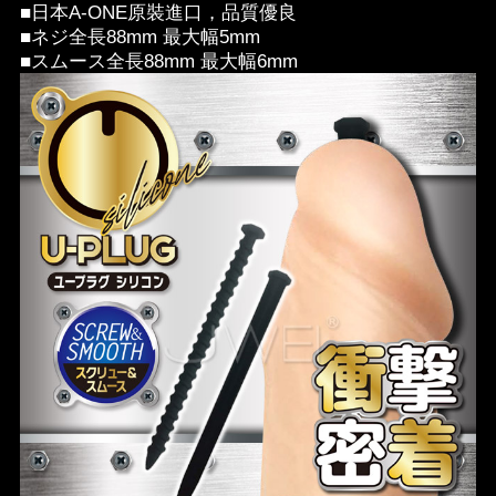
■日本A-ONE原裝進口，品質優良
■ネジ全長88mm 最大幅5mm
■スムース全長88mm 最大幅6mm