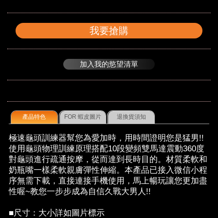
我要搶購
加入我的慾望清單
產品特色
FOR 蝦皮圖片
退換貨須知
極速龜頭訓練器幫您為愛加時，用時間證明您是猛男!!
使用龜頭物理訓練原理搭配10段變頻雙馬達震動360度
對龜頭進行疏通按摩，從而達到長時目的。材質柔軟和
奶瓶嘴一樣柔軟親膚彈性伸縮。本產品已接入微信小程
序無需下載，直接連接手機使用，馬上暢玩讓您更加盡
性喔~教您一步步成為自信久戰大男人!!
■尺寸：大小詳如圖片標示