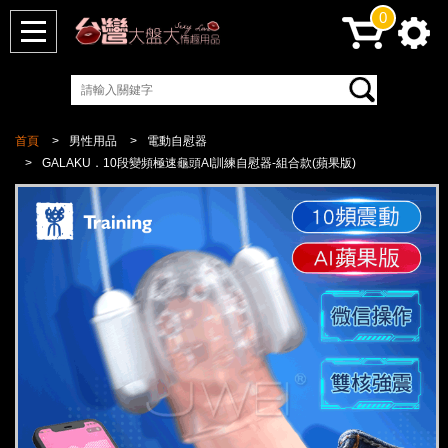
0
首頁
男性用品
電動自慰器
GALAKU．10段變頻極速龜頭AI訓練自慰器-組合款(蘋果版)