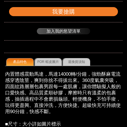
我要搶購
加入我的慾望清單
產品特色
FOR 蝦皮圖片
退換貨須知
內置體感震動馬達，馬達14000轉/分鐘，強勁酥麻電流
感穿透陰莖，爽到你捨不得拔出來。360度氣囊夾吸，
四面紋路層層包裹男跟每一處肌膚，讓你體驗擬人般的
口愛快感。高品質柔順矽膠，摩擦時只有溫柔的包裹
感，抽插過程中不會磨損龜頭。輕便機身，不怕手痠，
玩得更盡興。直接沖洗，方便快捷。超級快充可持續使
用90分鐘，快感不斷。
■尺寸：大小詳如圖片標示