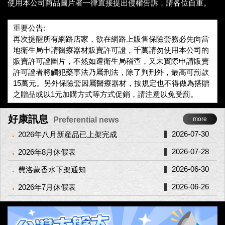
使用本公司商品圖片者一律直接提出侵權告訴，請各位自重。
重要公告:
再次提醒所有網路店家，欲在網路上販售保險套務必先向當
地衛生局申請醫療器材販賣許可證，千萬請勿使用本公司的
販賣許可證圖片，不然如遭衛生局稽查，又未實際申請販賣
許可證者將觸犯藥事法乃屬刑法，除了判刑外，最高可罰款
15萬元。另外保險套因屬醫療器材，按規定也不得做為搭贈
之贈品或以1元加購方式等方式促銷，請注意以免受罰。
好康訊息
Preferential news
more
2026-07-30
2026年八月新産品已上架完成
2026-07-28
2026年8月休假表
2026-06-30
費洛蒙香水下架通知
2026-06-26
2026年7月休假表