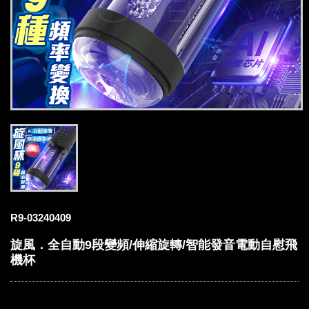
R9-03240409
旋風．全自動9段變頻/伸縮旋轉/智能發音電動自慰飛
機杯