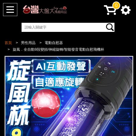
0
首頁
男性用品
電動自慰器
旋風．全自動9段變頻/伸縮旋轉/智能發音電動自慰飛機杯