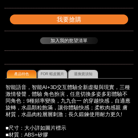
我要搶購
加入我的慾望清單
產品特色
FOR 蝦皮圖片
退換貨須知
智能語音，智能AI+3D交互體驗全新虛擬與現實，三種
激情發聲，體驗 角色扮演，任意切換多姿多彩體驗不
同角色；9種頻率變換，九九合一 的穿越快感，自適應
旋轉，水晶顆粒飽滿，讓你體驗快感；柔軟肉感親 膚
材質，水晶肉粒層層刺激；長久鍛鍊使用耐力更久!
■尺寸：大小詳如圖片標示
■材質：ABS+矽膠