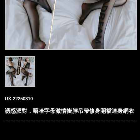
UX-22250310
誘惑派對．嘻哈字母激情掛脖吊帶修身開襠連身網衣