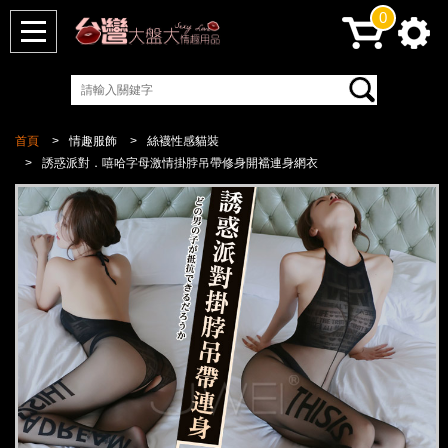
0
首頁
情趣服飾
絲襪性感貓裝
誘惑派對．嘻哈字母激情掛脖吊帶修身開襠連身網衣