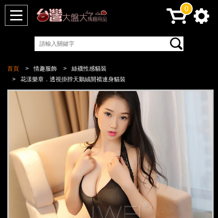
0
首頁
情趣服飾
絲襪性感貓裝
花漾樂章．透視掛脖天鵝絨開襠連身貓裝