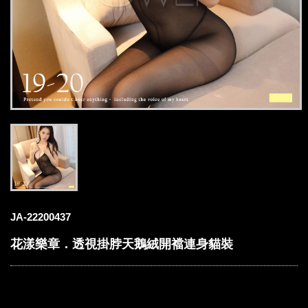
JA-22200437
花漾樂章．透視掛脖天鵝絨開襠連身貓裝