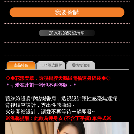
我要搶購
加入我的慾望清單
產品特色
FOR 蝦皮圖片
退換貨須知
◇◆花漾樂章．透視掛脖天鵝絨開襠連身貓裝◆◇
＊╮愛在此刻一秒也不再停歇╭＊
蕾絲滾邊肩帶點綴香肩，透視設計讓性感毫無遮攔，
背後鏤空設計，秀出性感曲線~
火辣開襠設計，讓愛不再等待一觸即發~
※溫馨提醒：此款為連身衣 (不含丁字褲) 單件式※