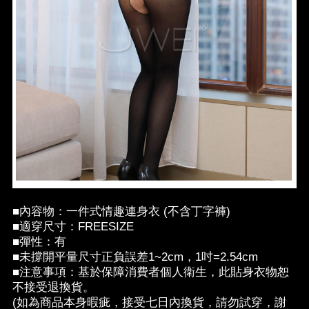
■內容物：一件式情趣連身衣 (不含丁字褲)
■適穿尺寸：FREESIZE
■彈性：有
■未撐開平量尺寸正負誤差1~2cm，1吋=2.54cm
■注意事項：基於保障消費者個人衛生，此貼身衣物恕
不接受退換貨。
(如為商品本身暇疵，接受七日內換貨，請勿試穿，謝