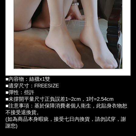
■內容物：絲襪x1雙
■適穿尺寸：FREESIZE
■彈性：些許
■未撐開平量尺寸正負誤差1~2cm，1吋=2.54cm
■注意事項：基於保障消費者個人衛生，此貼身衣物恕
不接受退換貨。
(如為商品本身暇疵，接受七日內換貨，請勿試穿，謝
謝您)