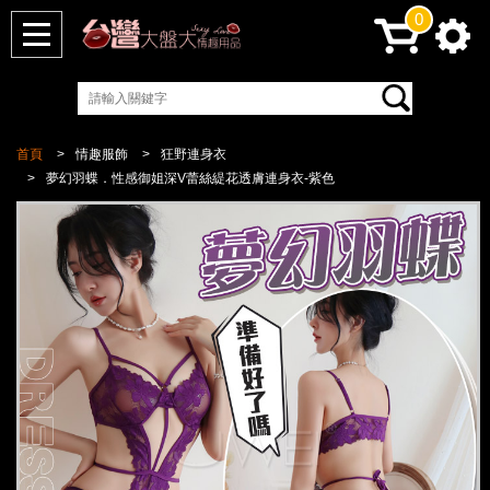
0
首頁
情趣服飾
狂野連身衣
夢幻羽蝶．性感御姐深V蕾絲緹花透膚連身衣-紫色