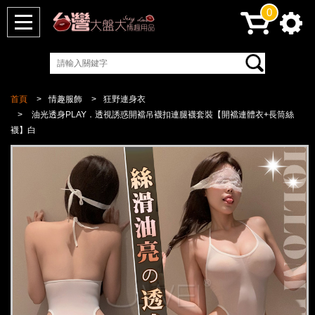
0
首頁
情趣服飾
狂野連身衣
油光透身PLAY．透視誘惑開襠吊襪扣連腿襪套裝【開襠連體衣+長筒絲
襪】白