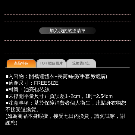
加入我的慾望清單
產品特色
FOR 蝦皮圖片
退換貨須知
■內容物：開襠連體衣+長筒絲襪(手套另選購)
■適穿尺寸：FREESIZE
■材質：油亮包芯絲
■未撐開平量尺寸正負誤差1~2cm，1吋=2.54cm
■注意事項：基於保障消費者個人衛生，此貼身衣物恕
不接受退換貨。
(如為商品本身暇疵，接受七日內換貨，請勿試穿，謝
謝您)