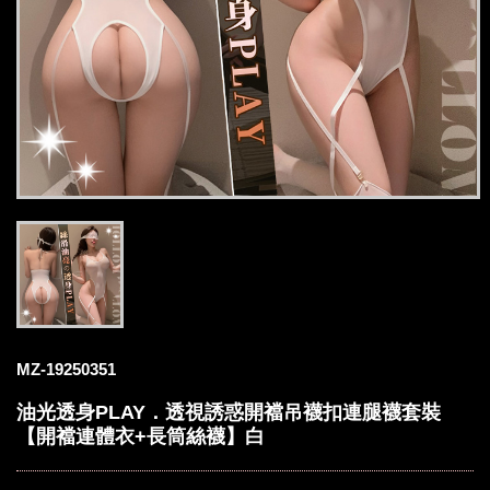
MZ-19250351
油光透身PLAY．透視誘惑開襠吊襪扣連腿襪套裝
【開襠連體衣+長筒絲襪】白