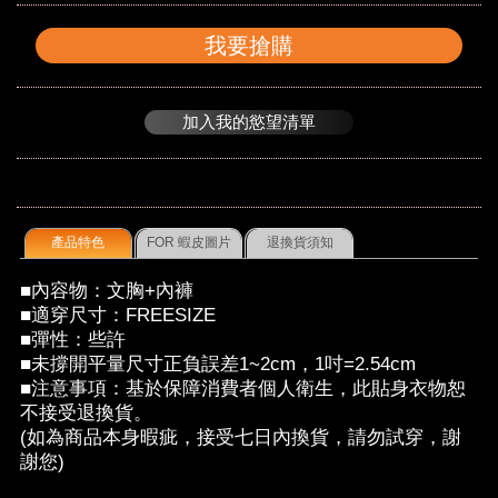
我要搶購
加入我的慾望清單
產品特色
FOR 蝦皮圖片
退換貨須知
■內容物：文胸+內褲
■適穿尺寸：FREESIZE
■彈性：些許
■未撐開平量尺寸正負誤差1~2cm，1吋=2.54cm
■注意事項：基於保障消費者個人衛生，此貼身衣物恕
不接受退換貨。
(如為商品本身暇疵，接受七日內換貨，請勿試穿，謝
謝您)