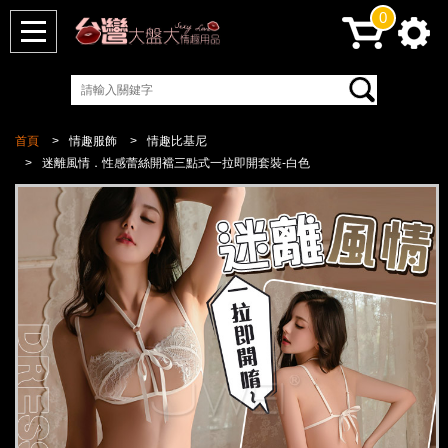
0
首頁
情趣服飾
情趣比基尼
迷離風情．性感蕾絲開襠三點式一拉即開套裝-白色