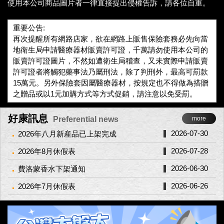
使用本公司商品圖片者一律直接提出侵權告訴，請各位自重。
重要公告:
再次提醒所有網路店家，欲在網路上販售保險套務必先向當
地衛生局申請醫療器材販賣許可證，千萬請勿使用本公司的
販賣許可證圖片，不然如遭衛生局稽查，又未實際申請販賣
許可證者將觸犯藥事法乃屬刑法，除了判刑外，最高可罰款
15萬元。另外保險套因屬醫療器材，按規定也不得做為搭贈
之贈品或以1元加購方式等方式促銷，請注意以免受罰。
好康訊息
Preferential news
more
2026-07-30
2026年八月新産品已上架完成
2026-07-28
2026年8月休假表
2026-06-30
費洛蒙香水下架通知
2026-06-26
2026年7月休假表