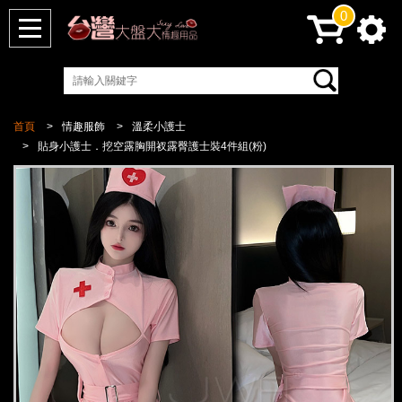
0
首頁
情趣服飾
溫柔小護士
貼身小護士．挖空露胸開衩露臀護士裝4件組(粉)