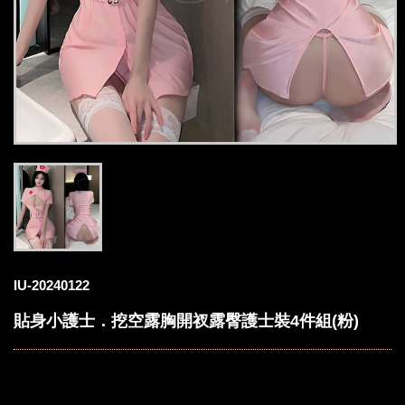
IU-20240122
貼身小護士．挖空露胸開衩露臀護士裝4件組(粉)