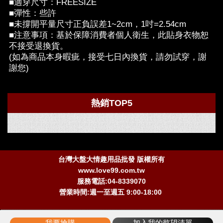
■適穿尺寸：FREESIZE
■彈性：些許
■未撐開平量尺寸正負誤差1~2cm，1吋=2.54cm
■注意事項：基於保障消費者個人衛生，此貼身衣物恕
不接受退換貨。
(如為商品本身暇疵，接受七日內換貨，請勿試穿，謝
謝您)
熱銷TOP5
台灣大盤大情趣用品批發 版權所有
www.love99.com.tw
服務電話:04-8339070
營業時間:週一至週五 9:00-18:00
我要搶購
加入我的慾望清單