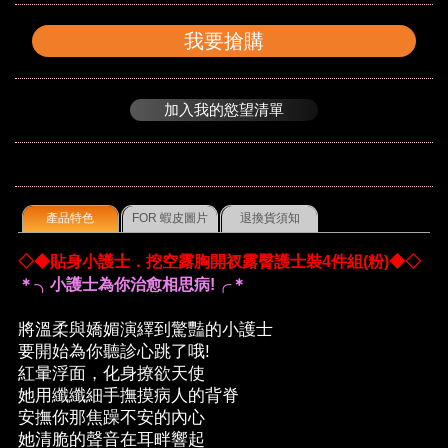
我要搶購
加入我的慾望清單
產品特色
FOR 蝦皮圖片
退換貨須知
◇◆貼身小護士．挖空露胸開衩露臀護士裝4件組(粉)◆◇
＊╮小護士為你治愈相思病!╭＊
將溫柔與嬌媚演繹到驚豔的小護士
要開始為你聽診心跳了哦!
紅暈浮面，化身撩欲天使
她用纖纖細手撫摸病人的背脊
安撫你那焦躁不安的內心
她清脆的聲音在耳畔響起