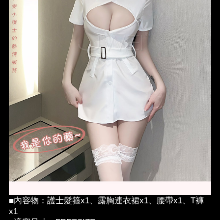
■內容物：護士髮箍x1、露胸連衣裙x1、腰帶x1、T褲
x1