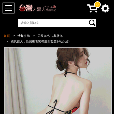
0
首頁
情趣服飾
民國旗袍/古典肚兜
絕代佳人．性感復古繫帶肚兜套裝2件組(紅)