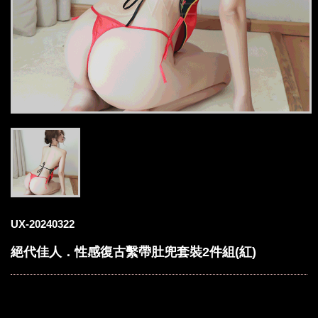
UX-20240322
絕代佳人．性感復古繫帶肚兜套裝2件組(紅)