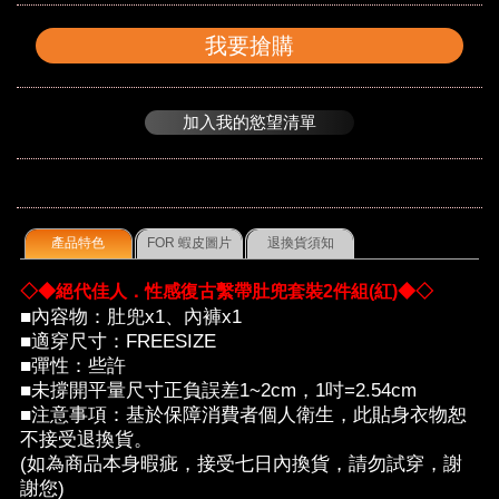
我要搶購
加入我的慾望清單
產品特色
FOR 蝦皮圖片
退換貨須知
◇◆絕代佳人．性感復古繫帶肚兜套裝2件組(紅)◆◇
■內容物：肚兜x1、內褲x1
■適穿尺寸：FREESIZE
■彈性：些許
■未撐開平量尺寸正負誤差1~2cm，1吋=2.54cm
■注意事項：基於保障消費者個人衛生，此貼身衣物恕
不接受退換貨。
(如為商品本身暇疵，接受七日內換貨，請勿試穿，謝
謝您)