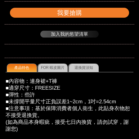
我要搶購
加入我的慾望清單
產品特色
FOR 蝦皮圖片
退換貨須知
■內容物：連身裙+T褲
■適穿尺寸：FREESIZE
■彈性：些許
■未撐開平量尺寸正負誤差1~2cm，1吋=2.54cm
■注意事項：基於保障消費者個人衛生，此貼身衣物恕
不接受退換貨。
(如為商品本身暇疵，接受七日內換貨，請勿試穿，謝
謝您)