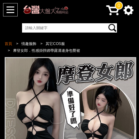
0
首頁
情趣服飾
其它COS服
摩登女郎．性感掛脖綁帶露溝連身包臀裙