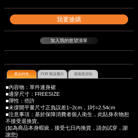
我要搶購
加入我的慾望清單
產品特色
FOR 蝦皮圖片
退換貨須知
■內容物：單件連身裙
■適穿尺寸：FREESIZE
■彈性：些許
■未撐開平量尺寸正負誤差1~2cm，1吋=2.54cm
■注意事項：基於保障消費者個人衛生，此貼身衣物恕
不接受退換貨。
(如為商品本身暇疵，接受七日內換貨，請勿試穿，謝
謝您)