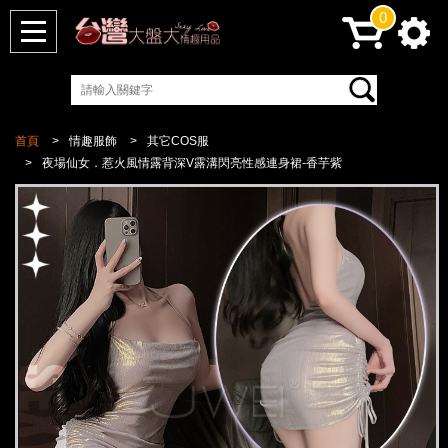
0
首頁
情趣服飾
其它COS服
夜場仙女．惹火風情露背深V露溝閃亮性感連身裙-香芋紫