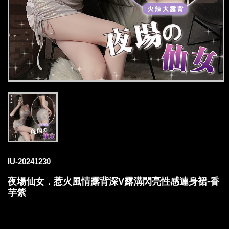
IU-20241230
夜場仙女．惹火風情露背深V露溝閃亮性感連身裙-香
芋紫