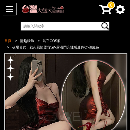
0
首頁
情趣服飾
其它COS服
夜場仙女．惹火風情露背深V露溝閃亮性感連身裙-酒紅色