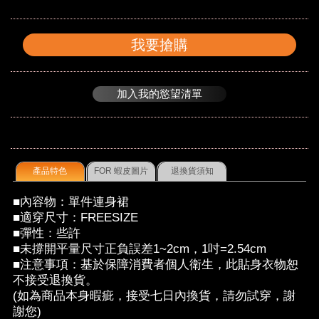
我要搶購
加入我的慾望清單
產品特色
FOR 蝦皮圖片
退換貨須知
■內容物：單件連身裙
■適穿尺寸：FREESIZE
■彈性：些許
■未撐開平量尺寸正負誤差1~2cm，1吋=2.54cm
■注意事項：基於保障消費者個人衛生，此貼身衣物恕
不接受退換貨。
(如為商品本身暇疵，接受七日內換貨，請勿試穿，謝
謝您)