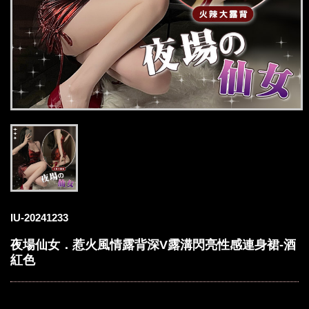
IU-20241233
夜場仙女．惹火風情露背深V露溝閃亮性感連身裙-酒
紅色