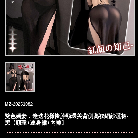
MZ-20251082
雙色嬌妻．迷迭花樣掛脖頸環美背側高衩網紗睡裙-
黑【頸環+連身裙+內褲】