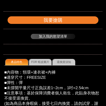
我要搶購
加入我的慾望清單
產品特色
FOR 蝦皮圖片
退換貨須知
■內容物：頸環+連衣裙+內褲
■適穿尺寸：FREESIZE
■彈性：彈
■未撐開平量尺寸正負誤差1~2cm，1吋=2.54cm
■注意事項：基於保障消費者個人衛生，此貼身衣物恕
不接受退換貨。
(如為商品本身暇疵，接受七日內換貨，請勿試穿，謝