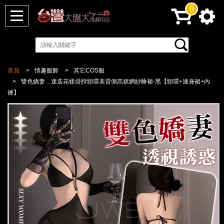
0
首頁
情趣服飾
其它COS服
雙色嬌妻．迷迭花樣掛脖頸環美背側高衩網紗睡裙-黑【頸環+連身裙+內
褲】