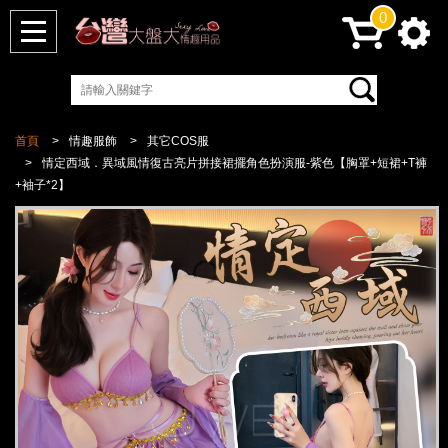
0
首頁
情趣服飾
其它COS服
情定西域．異域風情復古亮片拼接裙擺角色扮演服-紫色【胸罩+短裙+T褲
+袖子*2】