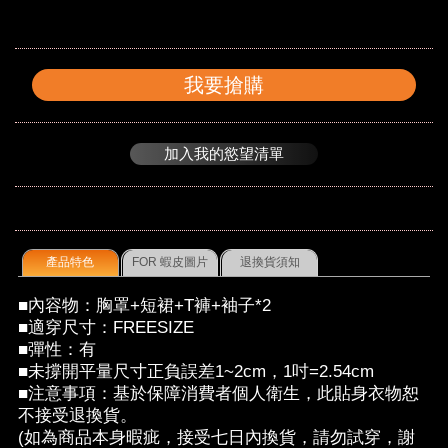
我要搶購
加入我的慾望清單
產品特色
FOR 蝦皮圖片
退換貨須知
■內容物：胸罩+短裙+T褲+袖子*2
■適穿尺寸：FREESIZE
■彈性：有
■未撐開平量尺寸正負誤差1~2cm，1吋=2.54cm
■注意事項：基於保障消費者個人衛生，此貼身衣物恕
不接受退換貨。
(如為商品本身暇疵，接受七日內換貨，請勿試穿，謝