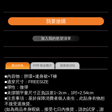
我要搶購
加入我的慾望清單
產品特色
FOR 蝦皮圖片
退換貨須知
■內容物：脖環+連身裙+T褲
■適穿尺寸：FREESIZE
■彈性：微彈
■未撐開平量尺寸正負誤差1~2cm，1吋=2.54cm
■注意事項：基於保障消費者個人衛生，此貼身衣物恕
不接受退換貨。
(如為商品本身暇疵，接受七日內換貨，請勿試穿，謝