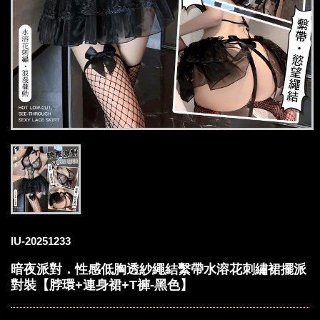
IU-20251233
暗夜派對．性感低胸透紗繩結繫帶水溶花刺繡裙擺派
對裝【脖環+連身裙+T褲-黑色】