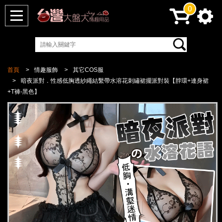
0
首頁
情趣服飾
其它COS服
暗夜派對．性感低胸透紗繩結繫帶水溶花刺繡裙擺派對裝【脖環+連身裙
+T褲-黑色】