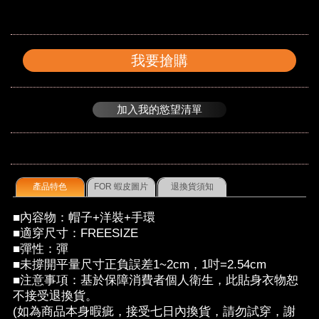
我要搶購
加入我的慾望清單
產品特色
FOR 蝦皮圖片
退換貨須知
■內容物：帽子+洋裝+手環
■適穿尺寸：FREESIZE
■彈性：彈
■未撐開平量尺寸正負誤差1~2cm，1吋=2.54cm
■注意事項：基於保障消費者個人衛生，此貼身衣物恕
不接受退換貨。
(如為商品本身暇疵，接受七日內換貨，請勿試穿，謝