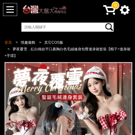
0
首頁
情趣服飾
其它COS服
夢夜覆雪．紅白格紋平口裹胸白色毛絨修身包臀連身裙套裝【帽子+連身裙
+手環】