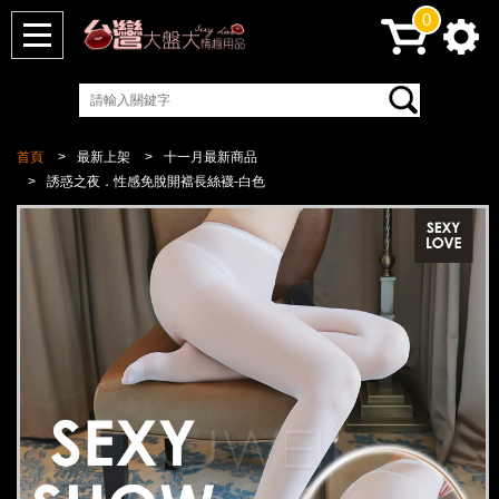
0
首頁
最新上架
十一月最新商品
誘惑之夜．性感免脫開襠長絲襪-白色