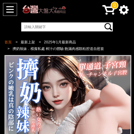
0
首頁
最新上架
2025年1月最新商品
擠奶辣妹．模擬私處 榨汁の體驗 飽滿肉感顆粒腔道自慰套