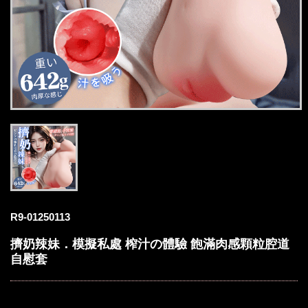
R9-01250113
擠奶辣妹．模擬私處 榨汁の體驗 飽滿肉感顆粒腔道
自慰套