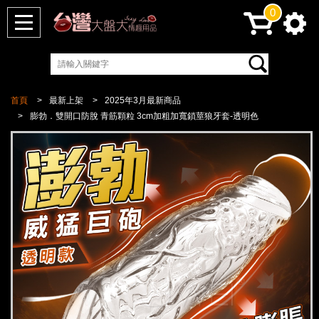
0
首頁
最新上架
2025年3月最新商品
膨勃．雙開口防脫 青筋顆粒 3cm加粗加寬鎖莖狼牙套-透明色