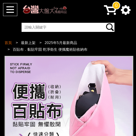
0
首頁
最新上架
2025年5月最新商品
百貼布．黏貼牢固 乾淨衛生 便攜魔術貼收納布