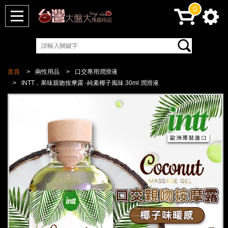
0
首頁
兩性用品
口交專用潤滑液
INTT．果味親吻按摩露 -純素椰子風味 30ml 潤滑液