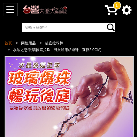
0
首頁
兩性用品
後庭拉珠棒
水晶之戀‧玻璃後庭拉珠 - 男女通用(8連珠 - 直徑2.0CM)