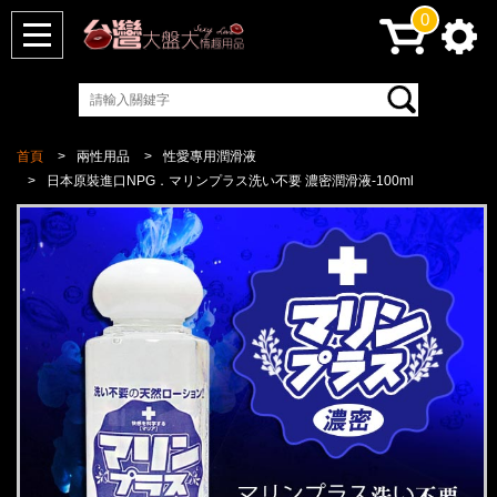
0
首頁
兩性用品
性愛專用潤滑液
日本原裝進口NPG．マリンプラス洗い不要 濃密潤滑液-100ml