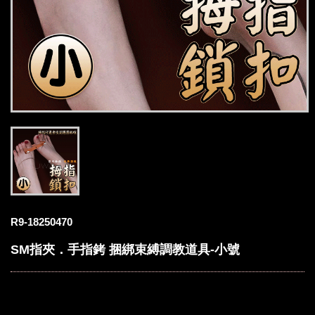
R9-18250470
SM指夾．手指銬 捆綁束縛調教道具-小號