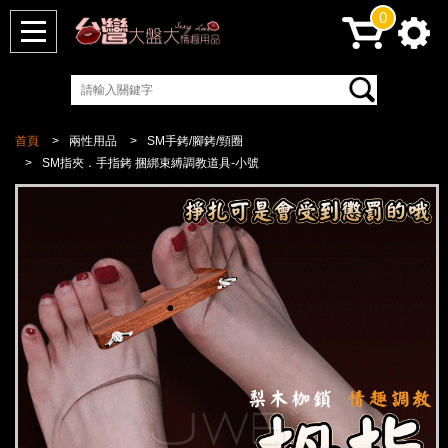
0
首頁
兩性用品
SM手銬/腳銬/頸圈
SM指夾．手指銬 捆綁束縛調教道具-小號