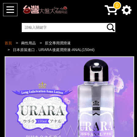
0
首頁
兩性用品
肛交專用潤滑液
日本原裝進口．URARA 後庭潤滑液-ANAL(150ml)