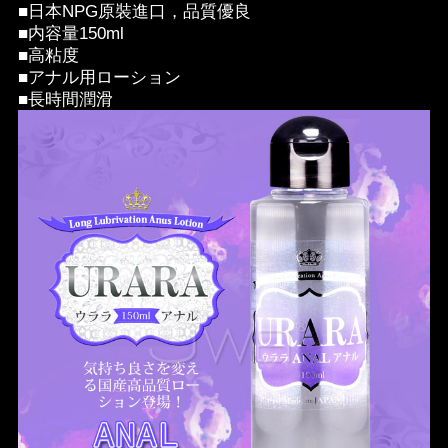
■日本NPG原裝進口，品質優良
■内容量150ml
■高粘度
■アナル用ローション
■長時間潤滑