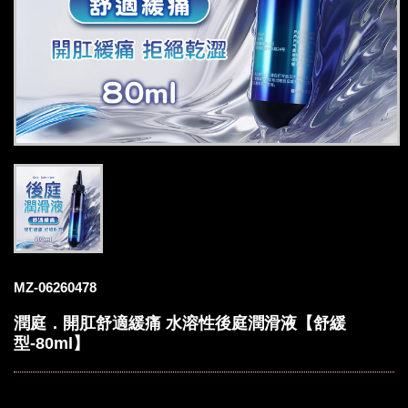
MZ-06260478
潤庭．開肛舒適緩痛 水溶性後庭潤滑液【舒緩
型-80ml】