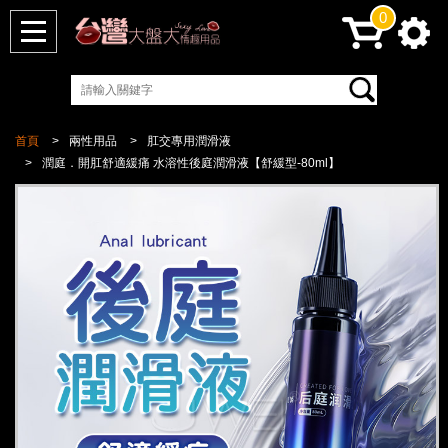
0
首頁
兩性用品
肛交專用潤滑液
潤庭．開肛舒適緩痛 水溶性後庭潤滑液【舒緩型-80ml】