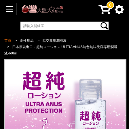
0
首頁
兩性用品
肛交專用潤滑液
日本原裝進口．超純ローション ULTRA ANUS無色無味後庭專用潤滑
液-60ml