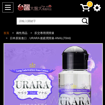
0
首頁
兩性用品
肛交專用潤滑液
日本原裝進口．URARA 後庭潤滑液-ANAL(70ml)