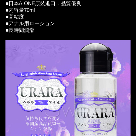
■日本A-ONE原裝進口，品質優良
■内容量70ml
■高粘度
■アナル用ローション
■長時間潤滑