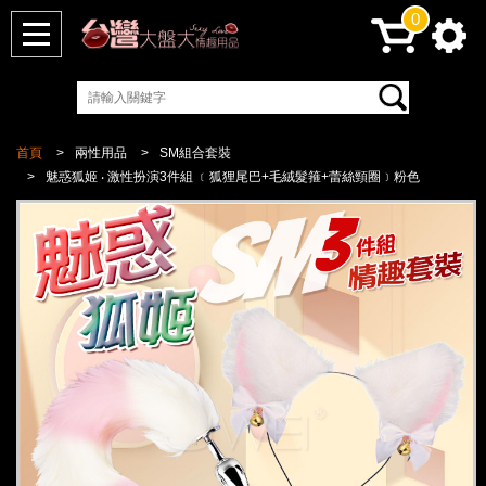
0
首頁
兩性用品
SM組合套裝
魅惑狐姬 ‧ 激性扮演3件組 ﹝狐狸尾巴+毛絨髮箍+蕾絲頸圈﹞粉色