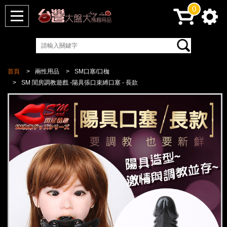
0
首頁
兩性用品
SM口塞/口枷
SM 閨房調教遊戲 -陽具張口束縛口塞 - 長款