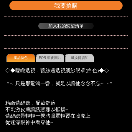
我要搶購
加入我的慾望清單
產品特色
FOR 蝦皮圖片
退換貨須知
◇◆矇矓透視．蕾絲邊透視網紗眼罩(白色)◆◇
＊╮只是那驚鴻一瞥，就足以讓他念念不忘~╭＊
精緻蕾絲邊，配戴舒適
不刺激皮膚讓誘惑難以抵擋~
蕾絲綁帶輕輕一繫將眼罩輕覆在臉龐上
從迷濛眼神中看穿他~