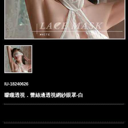
IU-18240626
矇矓透視．蕾絲邊透視網紗眼罩-白