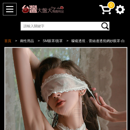
0
首頁
兩性用品
SM眼罩/面罩
矇矓透視．蕾絲邊透視網紗眼罩-白