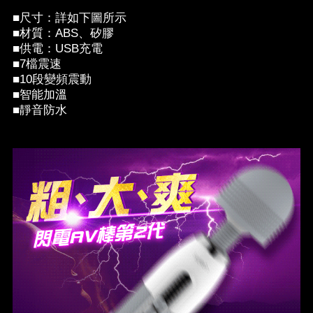
■尺寸：詳如下圖所示
■材質：ABS、矽膠
■供電：USB充電
■7檔震速
■10段變頻震動
■智能加溫
■靜音防水