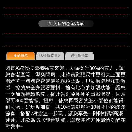
加入我的慾望清單
產品特色
FOR 蝦皮圖片
退換貨須知
閃電AV2代按摩棒強震來襲，大幅提升30%的震力，讓
您春潮直流，濕爽閨房。此款震動頭尺寸更粗大上面更
圍繞著一圈圈密密麻麻的顆粒凸點，甩動磨蹭增加刺激
感，撩的您全身跟著顫抖。擁有貼心的加溫功能，讓您
一次加熱持續溫暖，從此告別冷冰冰的出戲狀況。且頭
部可360度搖擺、扭壓，使您再隱密的細小部位都能得
到刺激，好玩度加倍。共10種震動頻率10種不同的愛愛
節奏，搭配7種震速一起玩，讓您享受一陣陣衝擊高潮
連連。此款為防水靜音功能，讓您沖洗方便盡情沉醉在
歡愛中~