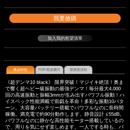
我要搶購
加入我的慾望清單
產品特色
FOR 蝦皮圖片
退換貨須知
《超デンマ10 black》 限界突破！マジイキ絶頂！奥ま
で響く超ヘビー級振動の最強デンマ！毎分最大4,000
回の高速振動と振幅3mmが生み出すパワフル振動！ハ
イスペック性能満載で前戯を革命！多彩な振動10パタ
ーン。大容量バッテリー搭載でパワフルなのに長時間
稼働。満充電で約90分動作します。静音設計 ≦55dB。
パワフルなのに静かな高性能モーター搭載しているの
で、周りを気にせず楽しめます。一人でする時も、パ