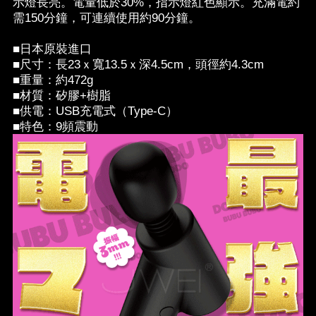
示燈長亮。電量低於30%，指示燈紅色顯示。充滿電約
需150分鐘，可連續使用約90分鐘。
■日本原裝進口
■尺寸：長23ｘ寬13.5ｘ深4.5cm，頭徑約4.3cm
■重量：約472g
■材質：矽膠+樹脂
■供電：USB充電式（Type-C）
■特色：9頻震動