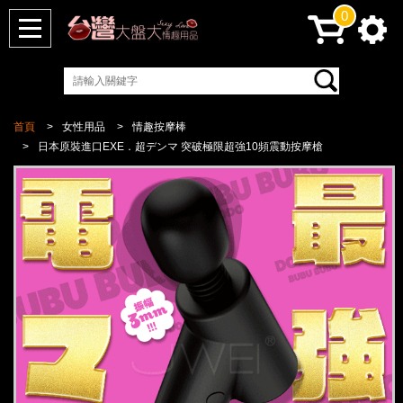
0
首頁
女性用品
情趣按摩棒
日本原裝進口EXE．超デンマ 突破極限超強10頻震動按摩槍