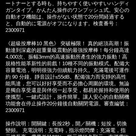
ートナーとする時も、持ちやすく使いやすいハンディ
ガンタイプ。かんたん操作のワンプッシュ式。安心の
自動オフ機能は、操作がない状態で20分間経過する
と、自動的に電源がオフになります。検査番号：
2300971
《超級按摩棒10 黑色》 突破極限！ 真的絕頂高潮！振
動達到深處的超重量級震動的最強按摩棒！每分鐘高達
4,000次、振幅3mm的高速振動所產生的強力振動！高
規格性能革新性的前戲！10種不同的振動模式。配備大
容量電池，明明很強力但續航力持久。充滿電後可運作
約 90 分鐘。靜音設計≤55dB。配備強力而安靜的高性
能馬達，您可以好好享受而不必擔心周圍的環境。無論
是獨自享受還是與伴侶一起享受，都易於握持和使用的
便攜型。一鍵式設計，操作簡單。讓人安心的自動關機
功能會在停止操作20分鐘後自動關閉電源。審查編號：
2300971
操作說明：開關鍵：長按2秒，開／關機；短按，切換
變頻。 充電說明：充電時，指示燈閃爍；充滿電，指