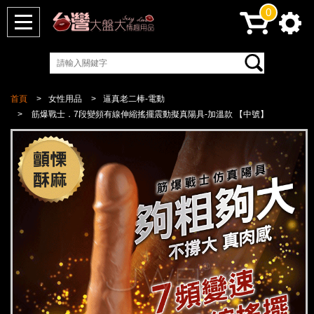
0
首頁
女性用品
逼真老二棒-電動
筋爆戰士．7段變頻有線伸縮搖擺震動擬真陽具-加溫款 【中號】