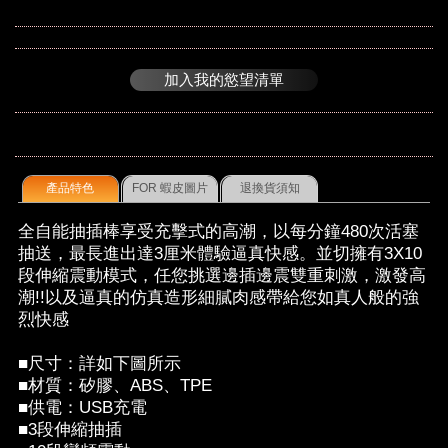
加入我的慾望清單
產品特色
FOR 蝦皮圖片
退換貨須知
全自能抽插棒享受充擊式的高潮，以每分鐘480次活塞
抽送，最長進出達3厘米體驗逼真快感。並切擁有3X10
段伸縮震動模式，任您挑選邊插邊震雙重刺激，激發高
潮!!以及逼真的仿真造形細膩肉感帶給您如真人般的強
烈快感
■尺寸：詳如下圖所示
■材質：矽膠、ABS、TPE
■供電：USB充電
■3段伸縮抽插