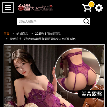
0
首頁
缺貨商品
2025年3月缺貨商品
微醺浪漫．誘惑蕾絲鋼圈聚攏開襠連身衣+絲襪-紫色