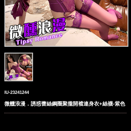
IU-23241244
微醺浪漫．誘惑蕾絲鋼圈聚攏開襠連身衣+絲襪-紫色