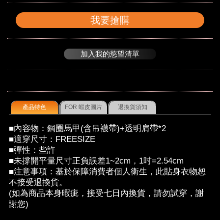
我要搶購
加入我的慾望清單
產品特色
FOR 蝦皮圖片
退換貨須知
■內容物：鋼圈馬甲(含吊襪帶)+透明肩帶*2
■適穿尺寸：FREESIZE
■彈性：些許
■未撐開平量尺寸正負誤差1~2cm，1吋=2.54cm
■注意事項：基於保障消費者個人衛生，此貼身衣物恕
不接受退換貨。
(如為商品本身暇疵，接受七日內換貨，請勿試穿，謝
謝您)