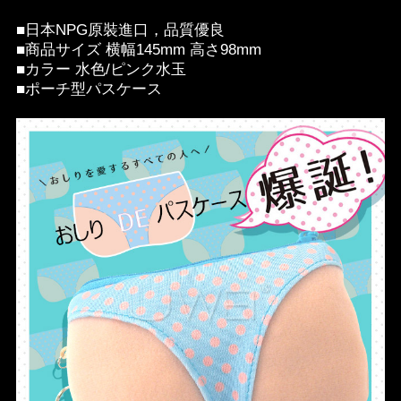
■日本NPG原裝進口，品質優良
■商品サイズ 横幅145mm 高さ98mm
■カラー 水色/ピンク水玉
■ポーチ型パスケース