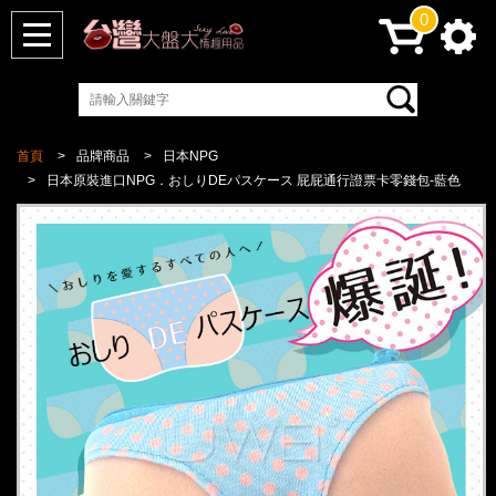
0
首頁
品牌商品
日本NPG
日本原裝進口NPG．おしりDEパスケース 屁屁通行證票卡零錢包-藍色