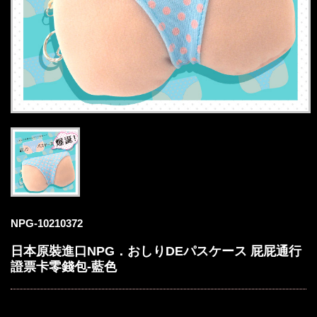
NPG-10210372
日本原裝進口NPG．おしりDEパスケース 屁屁通行
證票卡零錢包-藍色