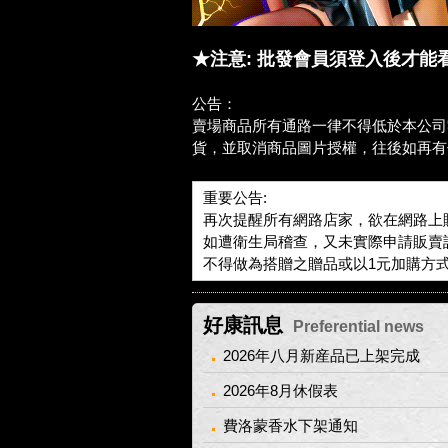
★注意: 批發會員須登入後才
公告：
賣場商品所有通路一律不得低於本公司
貨，並取消商品圖片授權，往後如再有
重要公告:
再次提醒所有網路店家，欲在網路上
如遭衛生局稽查，又未實際申請販賣
不得做為搭贈之贈品或以1元加購方
好康訊息
Preferential news
2026年八月新産品已上架完成
2026年8月休假表
費洛蒙香水下架通知