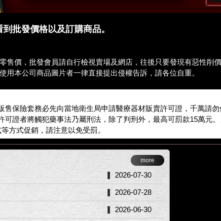
能看到批發價格以及訂購商品。
零售價，批發會員請自行檢視賣場及網店，往後只要發現有惡性削
使用本公司商品圖片者一律直接提出侵權告訴，請各位自重。
販售保險套務必先向當地衛生局申請醫療器材販賣許可證，千萬請勿
許可證者將觸犯藥事法乃屬刑法，除了判刑外，最高可罰款15萬元
式等方式促銷，請注意以免受罰。
more
2026-07-30
2026-07-28
2026-06-30