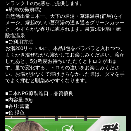
ンランク上の快感をご提供します。
●草津の湯(群馬)
自然湧出量日本一、天下の名湯・草津温泉(群馬)をイ
メージ。縁起のいい菖蒲湯の透き通るグリーンカラー
と、やすらかな香りに癒されます。泉質:塩化物・硫
酸塩温泉
■ご利用方法
お湯200リットルに、本品1包をパラパラと入れつつ、
よくかき混ぜながら溶かしてお楽しみください。溶か
したあと、5分程度お待ちいただくとトロミが出ま
す。量で変化する、トロミの違いをお楽しみくださ
い。お湯が少なくて溶けきらなかった際は、ダマを手
でよく揉むと馴染みやすくなります。
■日本NPG原裝進口，品質優良
■内容量:30g
■香り:菖蒲
■色:緑色