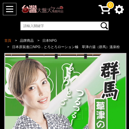
0
首頁
品牌商品
日本NPG
日本原裝進口NPG．とろとろローション極 草津の湯（群馬）溫泉粉