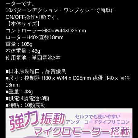
ーターです。
10パターンアクション・ワンプッシュで簡単に
ON/OFF操作可能です。
【本体サイズ】
コントローラーH80×W44×D25mm
ローターH40×直径18mm
重量：105g
本体重量：43g
使用電池：単四電池3本
■日本原裝進口，品質優良
■尺寸：控制器 H80 x W44 x D25mm 跳蛋 H40 x 直徑
18mm
■重量：43g
■供電:4號電池*3顆
■特點：10頻震動