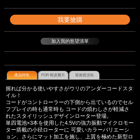
我要搶購
加入我的慾望清單
產品特色
FOR 蝦皮圖片
退換貨須知
握れば分かる使いやすさがウリのアンダーコードスタ
イル！
コードがコントローラーの下側から出ているのでセル
フプレイの時も通常時も コードの煩わしさが軽減さ
れたスタイリッシュデザインローター登場。
単四電池×3本を使用した4.5Vの強力振動マイクロモー
ター搭載の小径ローターに 可愛いカラーバリエーシ
ョン、さらにマット加工を施し、上質を極めた新型ロ