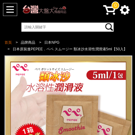
0
首頁
品牌商品
日本NPG
日本原裝進PEPEE．ペペ スムージー 類冰沙水溶性潤滑液5ml【50入】