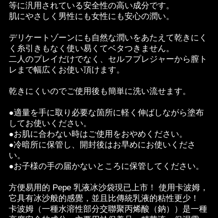
等に汎用されている安全性の高い成分です。
肌にやさしく男性にも女性にも安心の潤い。
デリケートゾーンにも自然な潤いをあたえて乾きにく
く糸引きもなく使い易くてベタつきません。
二人のプレイだけでなく、セルフプレジャーから膣ト
レまで幅広くお使い頂けます。
乾きにくいのでご使用後も簡単に洗い流せます。
●適量を手に取り必要な箇所に軽く伸ばしながら塗布
してお使いください。
●お肌に合わない時はご使用をおやめください。
●冷暗所に保管し、開封後はお早めにお使いくださ
い。
●お子様の手の届かないところに保管してください。
方便易用的 Pepe 乳液冰沙袋現已上市！ 使用卡波姆，
它具有冰沙般的感覺，並且比傳統乳液的粘性更少！
卡波姆（一種水溶性部分交聯聚丙烯酸（鈉））是一種