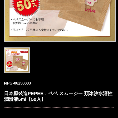
NPG-06250803
日本原裝進PEPEE．ペペ スムージー 類冰沙水溶性
潤滑液5ml【50入】