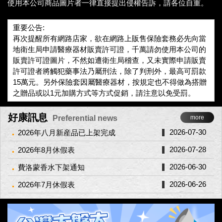
使用本公司商品圖片者一律直接提出侵權告訴，請各位自重。
重要公告:
再次提醒所有網路店家，欲在網路上販售保險套務必先向當
地衛生局申請醫療器材販賣許可證，千萬請勿使用本公司的
販賣許可證圖片，不然如遭衛生局稽查，又未實際申請販賣
許可證者將觸犯藥事法乃屬刑法，除了判刑外，最高可罰款
15萬元。另外保險套因屬醫療器材，按規定也不得做為搭贈
之贈品或以1元加購方式等方式促銷，請注意以免受罰。
好康訊息
Preferential news
more
2026-07-30
2026年八月新産品已上架完成
2026-07-28
2026年8月休假表
2026-06-30
費洛蒙香水下架通知
2026-06-26
2026年7月休假表