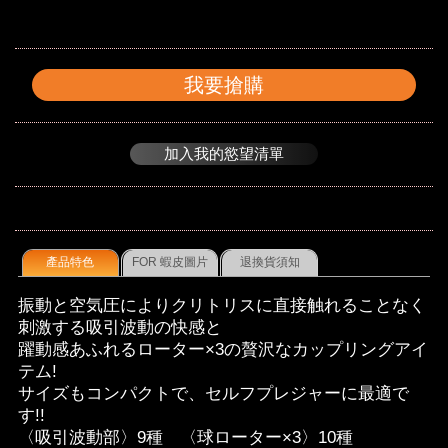
我要搶購
加入我的慾望清單
產品特色
FOR 蝦皮圖片
退換貨須知
振動と空気圧によりクリトリスに直接触れることなく
刺激する吸引波動の快感と
躍動感あふれるローター×3の贅沢なカップリングアイ
テム!
サイズもコンパクトで、セルフプレジャーに最適で
す!!
〈吸引波動部〉9種 〈球ローター×3〉10種