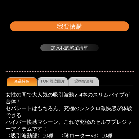
我要搶購
加入我的慾望清單
產品特色
FOR 蝦皮圖片
退換貨須知
女性の間で大人気の吸引波動と4本のスリムバイブが
合体！
セパレートはもちろん、究極のシンクロ激快感が体験
できる
ハイパー快感マシーン。これぞ究極のセルフプレジャ
ーアイテムです！
〈吸引波動部〉10種 〈球ローター×3〉10種